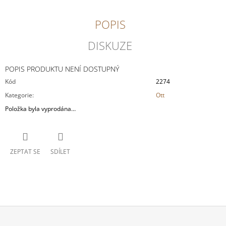
J
E
POPIS
M
E
DISKUZE
FRÉDÉRIC
SAVART
POPIS PRODUKTU NENÍ DOSTUPNÝ
L'OUVERTURE
Kód
2274
2
Kategorie
:
Ott
073
Kč
Položka byla vyprodána…
ZEPTAT SE
SDÍLET