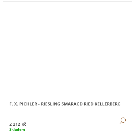
F. X. PICHLER - RIESLING SMARAGD RIED KELLERBERG
DE
2 212 Kč
Skladem