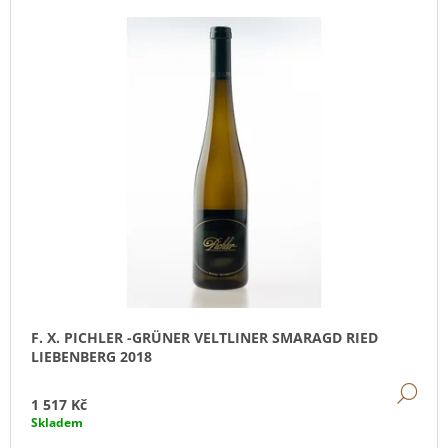
J
E
M
E
FRÉDÉRIC
SAVART
L'OUVERTURE
2
073
Kč
F. X. PICHLER -GRÜNER VELTLINER SMARAGD RIED
LIEBENBERG 2018
DE
1 517 Kč
Skladem