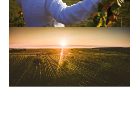
A
J
Í
T
?
HLEDAT
D
O
P
O
R
U
Č
U