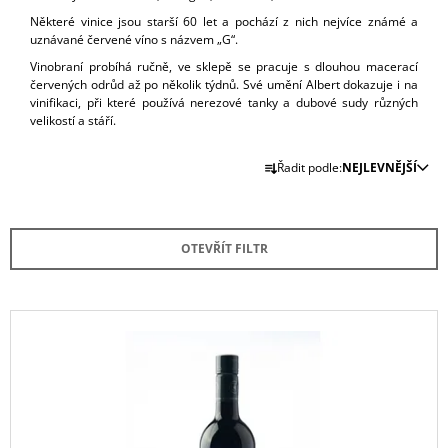
Některé vinice jsou starší 60 let a pochází z nich nejvíce známé a
uznávané červené víno s názvem „G“.
Vinobraní probíhá ručně, ve sklepě se pracuje s dlouhou macerací
červených odrůd až po několik týdnů. Své umění Albert dokazuje i na
vinifikaci, při které používá nerezové tanky a dubové sudy různých
velikostí a stáří.
Ř
Řadit podle:
NEJLEVNĚJŠÍ
A
Z
E
OTEVŘÍT FILTR
N
Í
P
V
R
Ý
O
P
D
I
U
S
K