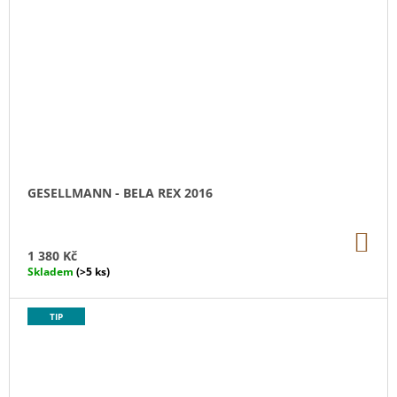
GESELLMANN - BELA REX 2016
DO
KO
1 380 Kč
Skladem
(>5 ks)
TIP