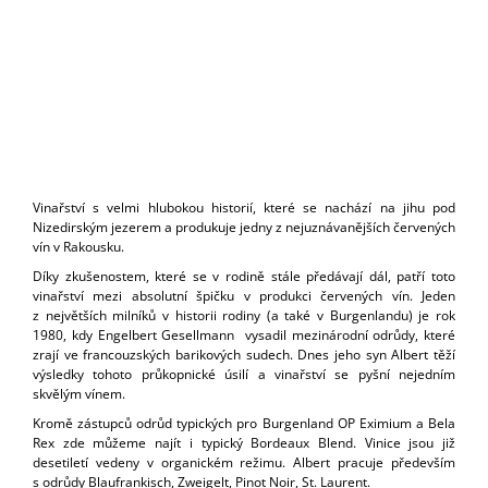
J
E
M
E
OTT
-
GRÜNER
VELTLINER
AM
Vinařství s velmi hlubokou historií, které se nachází na jihu pod
BERG
Nizedirským jezerem a p
rodukuje jedny z nejuznávanějších červených
2024
vín v Rakousku.
MAGNUM
1,5L
Díky zkušenostem, které se v rodině stále předávají dál, patří toto
vinařství mezi absolutní špičku v produkci červených vín. Jeden
1
z největších milníků v historii rodiny (a také v Burgenlandu) je rok
099
1980, kdy Engelbert Gesellmann vysadil mezinárodní odrůdy, které
Kč
zrají ve francouzských barikových sudech. Dnes jeho syn Albert těží
výsledky tohoto průkopnické úsilí a vinařství se pyšní nejedním
skvělým vínem.
Kromě zástupců odrůd typických pro Burgenland OP Eximium a Bela
Rex zde můžeme najít i typický Bordeaux Blend. Vinice jsou již
desetiletí vedeny v organickém režimu. Albert pracuje především
s odrůdy Blaufrankisch, Zweigelt, Pinot Noir, St. Laurent.