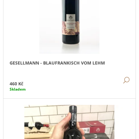
P
T
R
Ů
O
D
U
K
T
Ů
GESELLMANN - BLAUFRANKISCH VOM LEHM
DE
460 Kč
Skladem