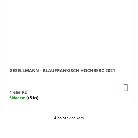
GESELLMANN - BLAUFRANKISCH HOCHBERC 2021
DO
KO
1 656 Kč
Skladem
(>5 ks)
4
položek celkem
O
V
L
Á