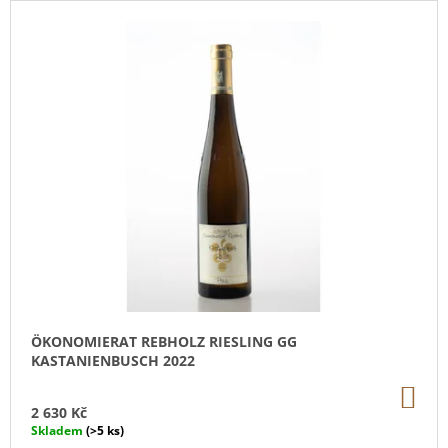
J
E
M
E
FRÉDÉRIC
SAVART
L'OUVERTURE
2
073
Kč
ÖKONOMIERAT REBHOLZ RIESLING GG
KASTANIENBUSCH 2022
DO
KO
2 630 Kč
Skladem
(>5 ks)