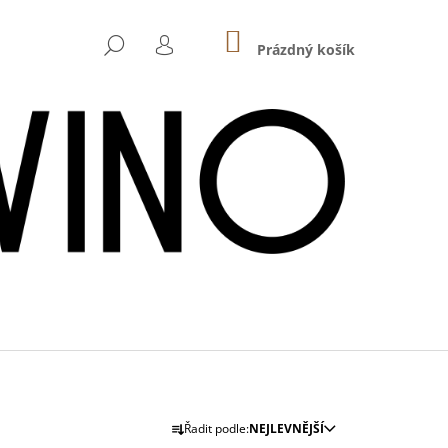
NÁKUPNÍ
HLEDAT
KOŠÍK
Prázdný košík
PŘIHLÁŠENÍ
Následující
Ř
Řadit podle:
NEJLEVNĚJŠÍ
 - HASENHAIDE ROSÉ
A