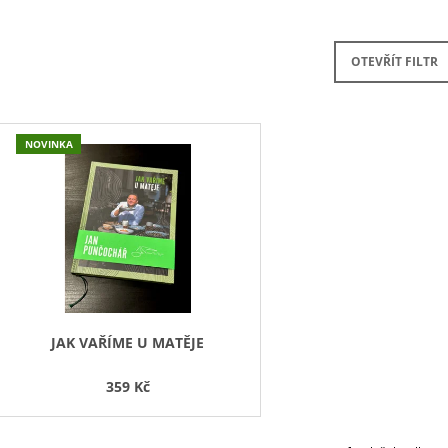
KAMPTAL TERRASSEN
362 Kč
487 Kč
OTEVŘÍT FILTR
V
NOVINKA
Ý
P
S
P
R
O
D
JAK VAŘÍME U MATĚJE
U
359 Kč
K
T
Ů