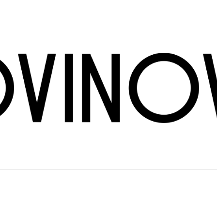
CO POTŘEBUJETE NAJÍT?
HLEDAT
DOPORUČUJEME
BRÜNDLMAYER - GRÜNER VELTLINER
INGRID GROISS