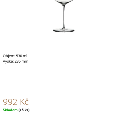
A
J
Í
T
?
Objem: 530 ml
Výška: 235 mm
HLEDAT
D
O
992 Kč
P
O
Měrná
Skladem
(>5 ks)
R
cena:
U
Č
U