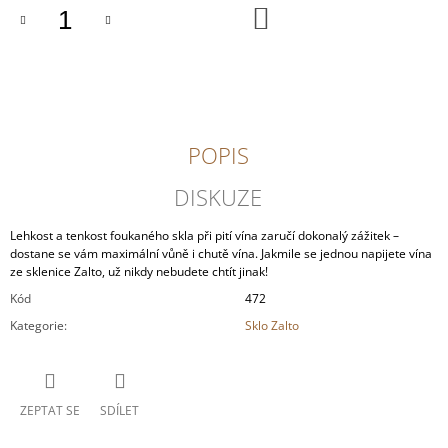
DO
J
KOŠÍKU
E
M
E
INGRID
GROISS
POPIS
-
GRÜNER
VELTLINER
DISKUZE
WEINVIERTEL
DAC
Lehkost a tenkost foukaného skla při pití vína zaručí dokonalý zážitek –
348
dostane se vám maximální vůně i chutě vína. Jakmile se jednou napijete vína
Kč
ze sklenice Zalto, už nikdy nebudete chtít jinak!
Kód
472
Kategorie
:
Sklo Zalto
ZEPTAT SE
SDÍLET