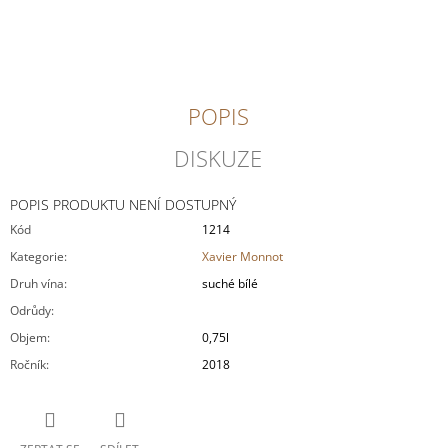
J
E
M
E
POPIS
OTT
-
GRÜNER
DISKUZE
VELTLINER
AM
BERG
POPIS PRODUKTU NENÍ DOSTUPNÝ
2024
Kód
1214
MAGNUM
1,5L
Kategorie
:
Xavier Monnot
1
Druh vína
:
suché bílé
099
Odrůdy
:
Kč
Objem
:
0,75l
Ročník
:
2018