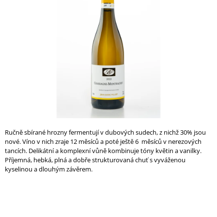
z
A
5
hvězdiček.
J
Í
T
?
HLEDAT
Ručně sbírané hrozny fermentují v dubových sudech, z nichž 30% jsou
nové. Víno v nich zraje 12 měsíců a poté ještě 6 měsíců v nerezových
D
tancích. Delikátní a komplexní vůně kombinuje tóny květin a vanilky.
O
Příjemná, hebká, plná a dobře strukturovaná chuť s vyváženou
P
kyselinou a dlouhým závěrem.
O
R
U
Č
U