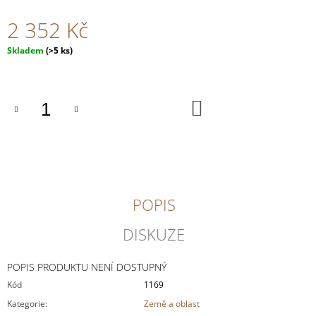
J
2 352 Kč
E
M
Měrná
E
Skladem
(>5 ks)
cena:
FRÉDÉRIC
SAVART
DO
L'OUVERTURE
KOŠÍKU
2
073
Kč
POPIS
DISKUZE
POPIS PRODUKTU NENÍ DOSTUPNÝ
Kód
1169
Kategorie
:
Země a oblast