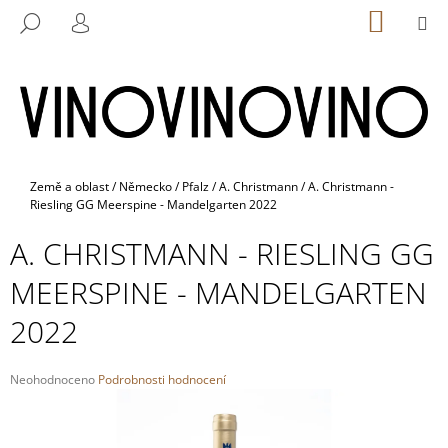
K
Přejít
NÁKUP
M
HLEDAT
na
KOŠÍK
O
PŘIHLÁŠENÍ
ZPĚT
ZPĚT
obsah
Š
Í
C
K
O
P
O
Domů
Země a oblast
/
Německo
/
Pfalz
/
A. Christmann
/
A. Christmann -
Riesling GG Meerspine - Mandelgarten 2022
T
Ř
A. CHRISTMANN - RIESLING GG
E
MEERSPINE - MANDELGARTEN
B
U
2022
J
E
Průměrné
Neohodnoceno
Podrobnosti hodnocení
T
hodnocení
E
produktu
je
N