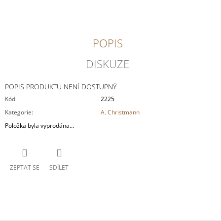
J
E
M
E
POPIS
INGRID
DISKUZE
GROISS
-
HASENHAIDE
POPIS PRODUKTU NENÍ DOSTUPNÝ
ROSÉ
Kód
2225
362
Kategorie
:
A. Christmann
Kč
Položka byla vyprodána…
ZEPTAT SE
SDÍLET