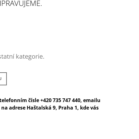
IPRAVUJEME.
tatní kategorie.
U
elefonním čísle +420 735 747 440, emailu
na adrese Haštalská 9, Praha 1, kde vás