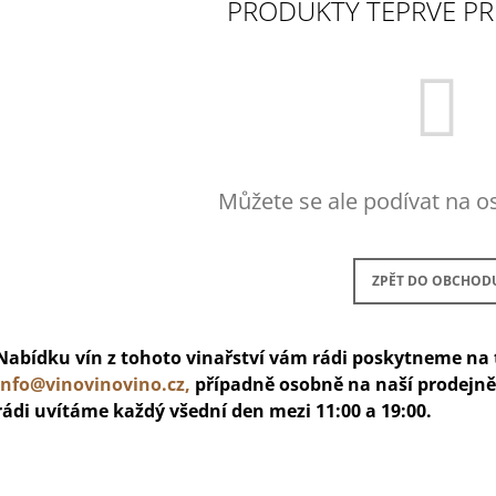
KAMPTAL TERRASSEN
PRODUKTY TEPRVE PŘ
362 Kč
487 Kč
Můžete se ale podívat na os
ZPĚT DO OBCHOD
Nabídku vín z tohoto vinařství vám rádi poskytneme na t
info@vinovinovino.cz,
případně osobně na naší prodejně 
rádi uvítáme každý všední den mezi 11:00 a 19:00.