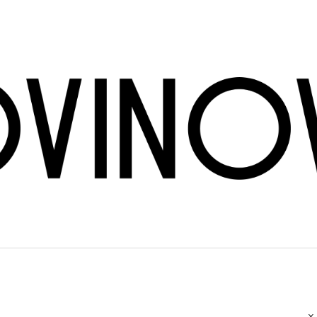
CO POTŘEBUJETE NAJÍT?
HLEDAT
DOPORUČUJEME
BRÜNDLMAYER - GRÜNER VELTLINER
INGRID GROISS