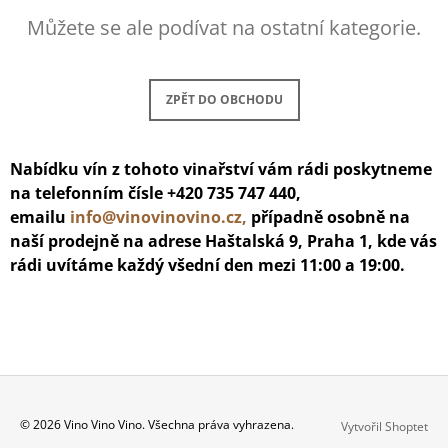
A
Můžete se ale podívat na ostatní kategorie.
J
Í
T
ZPĚT DO OBCHODU
?
Nabídku vín z tohoto vinařství vám rádi poskytneme
na telefonním čísle +420 735 747 440,
emailu
info@vinovinovino.cz,
případně osobně na
HLEDAT
naší prodejně na adrese Haštalská 9, Praha 1, kde vás
rádi uvítáme každý všední den mezi 11:00 a 19:00.
D
O
P
O
R
U
Z
Č
© 2026 Vino Vino Vino. Všechna práva vyhrazena.
Vytvořil Shoptet
U