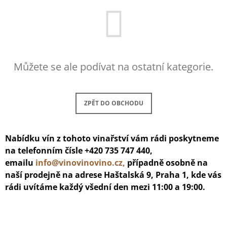
J
E
M
E
INGRID
Můžete se ale podívat na ostatní kategorie.
GROISS
-
GRÜNER
VELTLINER
WEINVIERTEL
ZPĚT DO OBCHODU
DAC
348
Kč
Nabídku vín z tohoto vinařství vám rádi poskytneme
na telefonním čísle +420 735 747 440,
emailu
info@vinovinovino.cz,
případně osobně na
naší prodejně na adrese Haštalská 9, Praha 1, kde vás
rádi uvítáme každý všední den mezi 11:00 a 19:00.