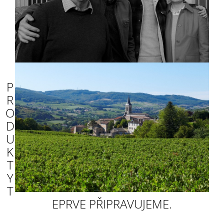
A
J
Í
T
?
P
R
O
HLEDAT
D
U
K
D
T
O
Y
P
O
T
R
EPRVE PŘIPRAVUJEME.
U
Č
U