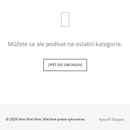
J
E
M
E
FRÉDÉRIC
SAVART
Můžete se ale podívat na ostatní kategorie.
L'OUVERTURE
2
073
Kč
ZPĚT DO OBCHODU
Z
© 2026 Vino Vino Vino. Všechna práva vyhrazena.
Vytvořil Shoptet
Á