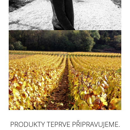
A
J
Í
T
?
HLEDAT
D
O
P
O
R
U
PRODUKTY TEPRVE PŘIPRAVUJEME.
Č
U