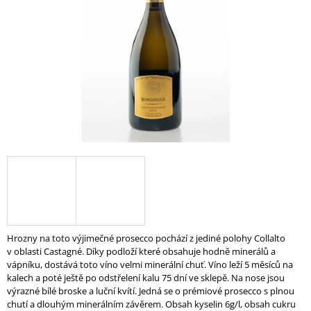
A
J
Í
T
?
HLEDAT
D
O
Hrozny na toto výjimečné prosecco pochází z jediné polohy Collalto
P
v oblasti Castagné. Díky podloží které obsahuje hodně minerálů a
O
vápníku, dostává toto víno velmi minerální chuť. Víno leží 5 měsíců na
R
kalech a poté ještě po odstřelení kalu 75 dní ve sklepě. Na nose jsou
U
výrazné bílé broske a luční kvítí. Jedná se o prémiové prosecco s plnou
Č
chutí a dlouhým minerálním závěrem. Obsah kyselin 6g/l, obsah cukru
U