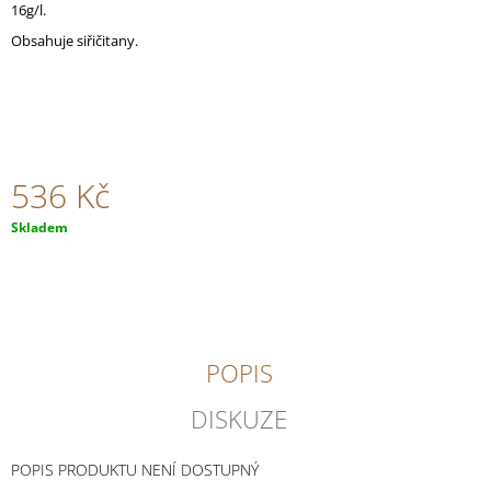
16g/l.
J
E
Obsahuje siřičitany.
M
E
ÖKONOMIERAT
REBHOLZ
RIESLING
536 Kč
GG
KASTANIENBUSCH
2022
Měrná
Skladem
cena:
2
630
Kč
POPIS
DISKUZE
POPIS PRODUKTU NENÍ DOSTUPNÝ