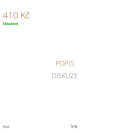
J
E
410 Kč
M
E
Měrná
Skladem
cena:
WITTMANN
-
RIESLING
"100
HÜGEL"
TROCKEN
POPIS
348
Kč
DISKUZE
Kód
516