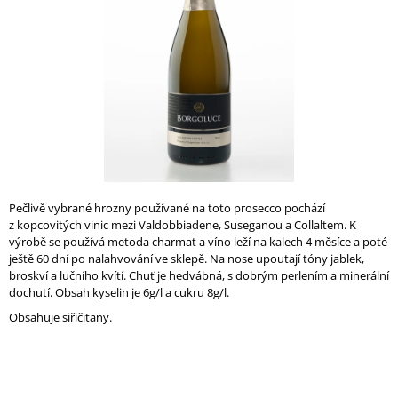
A
J
Í
T
?
HLEDAT
Pečlivě vybrané hrozny používané na toto prosecco pochází
z kopcovitých vinic mezi Valdobbiadene, Suseganou a Collaltem. K
výrobě se používá metoda charmat a víno leží na kalech 4 měsíce a poté
ještě 60 dní po nalahvování ve sklepě. Na nose upoutají tóny jablek,
broskví a lučního kvítí. Chuť je hedvábná, s dobrým perlením a minerální
D
dochutí. Obsah kyselin je 6g/l a cukru 8g/l.
O
P
Obsahuje siřičitany.
O
R
U
Č
U