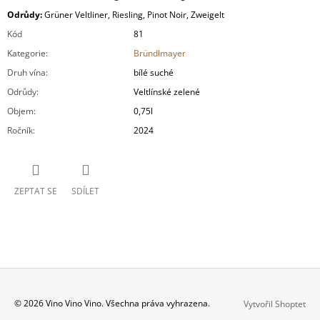
Odrůdy:
Grüner Veltliner, Riesling, Pinot Noir, Zweigelt
Kód
81
Kategorie
:
Bründlmayer
Druh vína
:
bílé suché
Odrůdy
:
Veltlínské zelené
Objem
:
0,75l
Ročník
:
2024
ZEPTAT SE
SDÍLET
Z
© 2026 Vino Vino Vino. Všechna práva vyhrazena.
Vytvořil Shoptet