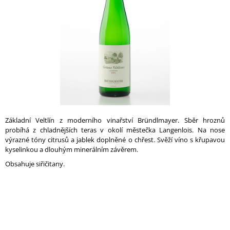
A
J
Í
T
?
HLEDAT
Základní Veltlín z moderního vinařství Bründlmayer. Sběr hroznů
probíhá z chladnějších teras v okolí městečka Langenlois. Na nose
výrazné tóny citrusů a jablek doplněné o chřest. Svěží víno s křupavou
kyselinkou a dlouhým minerálním závěrem.
D
Obsahuje siřičitany.
O
P
O
R
U
Č
U