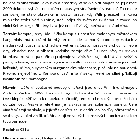
nejlepším vinařstvím Rakouska a americký Wine & Spirit Magazine jej v roce
2009 dokonce vyhlásil nejlepším rakouským vinařstvím čtvrtstoletí. Za tím ale
samozřejmě stálo obrovské množství práce, kdy Willi přesázel na konci
minulého století většinu vinic, stačil odjet do světa na zkušenou a zavedl na
vinici Kefferberg střih révy Lyra, jež dnes dává výjimečná a unikátní vína.
Terroir:
Kamptal, tedy údolí říčky Kamp s uprostřed malebným městečkem
Langenlois, má unikátní křehký terroir, kde se horký panonický vzduch z
maďarských pust mísí s chladným větrem z Českomoravské vrchoviny. Teplé
dny, chladné noci a vlhkost vodního zdroje dávají slupce révy tu pravou
křehkost, která se pak přímo projevuje ve víně. Vznikají tak bílá vína svěží, s
pevným tělem, zakulacenou kyselinkou a dlouhou dochutí. Červená jsou pak
kořenitá, přímá, s výrazným burgundským nádechem, plná, ale ne opulentní.
K tomu nejlepšímu z Kamptalu patří místní sekty, které se silně přibližují
kvalitě vín ze Champagne.
Hlavními tvářemi současné podoby vinařství jsou dnes Willi Bründlmayer,
Andreas Wickhoff MW a Thomas Klinger. Od počátku Williho práce na vinicích
i ve sklepě směřovala k respektu k přírodě, redukci chemických prostředků a
udržitelnosti. Veškerá elektřina je získávána ze solárních panelů. Celé
vinařství stojí na skále, v jejíchž sklepích se uskladňuje víno díky přirozenému
svahu gravitační vinifikací. Vína zrají ve velkých nerezových tancích a sudech
typu barrique.
Rozloha:
80 ha
Hlavní vinice:
Lamm, Heiligestin, Käfferberg