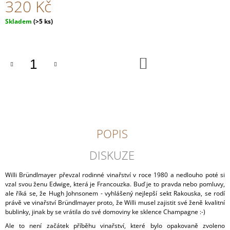
320 Kč
J
E
Měrná
Skladem
(>5 ks)
M
cena:
E
DO
FRÉDÉRIC
KOŠÍKU
SAVART
L'OUVERTURE
2
073
Kč
POPIS
DISKUZE
Willi Bründlmayer převzal rodinné vinařství v roce 1980 a nedlouho poté si
vzal svou ženu Edwige, která je Francouzka. Buď je to pravda nebo pomluvy,
ale říká se, že Hugh Johnsonem - vyhlášený nejlepší sekt Rakouska, se rodí
právě ve vinařství Bründlmayer proto, že Willi musel zajistit své ženě kvalitní
bublinky, jinak by se vrátila do své domoviny ke sklence Champagne :-)
Ale to není začátek příběhu vinařství, které bylo opakovaně zvoleno