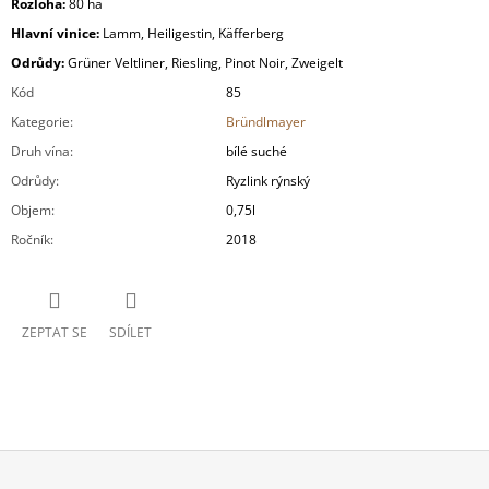
Rozloha:
80 ha
Hlavní vinice:
Lamm, Heiligestin, Käfferberg
Odrůdy:
Grüner Veltliner, Riesling, Pinot Noir, Zweigelt
Kód
85
Kategorie
:
Bründlmayer
Druh vína
:
bílé suché
Odrůdy
:
Ryzlink rýnský
Objem
:
0,75l
Ročník
:
2018
ZEPTAT SE
SDÍLET