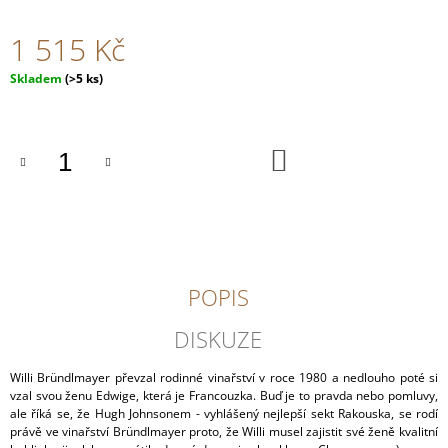
J
E
1 515 Kč
M
E
Měrná
Skladem
(>5 ks)
cena:
ÖKONOMIERAT
REBHOLZ
RIESLING
DO
KOŠÍKU
GG
KASTANIENBUSCH
2022
2
630
Kč
POPIS
DISKUZE
Willi Bründlmayer převzal rodinné vinařství v roce 1980 a nedlouho poté si
vzal svou ženu Edwige, která je Francouzka. Buď je to pravda nebo pomluvy,
ale říká se, že Hugh Johnsonem - vyhlášený nejlepší sekt Rakouska, se rodí
právě ve vinařství Bründlmayer proto, že Willi musel zajistit své ženě kvalitní