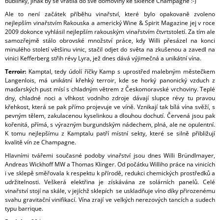
bublinky, jinak by se vrátila do své domoviny ke sklence Champagne :-)
Ale to není začátek příběhu vinařství, které bylo opakovaně zvoleno
nejlepším vinařstvím Rakouska a americký Wine & Spirit Magazine jej v roce
2009 dokonce vyhlásil nejlepším rakouským vinařstvím čtvrtstoletí. Za tím ale
samozřejmě stálo obrovské množství práce, kdy Willi přesázel na konci
minulého století většinu vinic, stačil odjet do světa na zkušenou a zavedl na
vinici Kefferberg střih révy Lyra, jež dnes dává výjimečná a unikátní vína.
Terroir:
Kamptal, tedy údolí říčky Kamp s uprostřed malebným městečkem
Langenlois, má unikátní křehký terroir, kde se horký panonický vzduch z
maďarských pust mísí s chladným větrem z Českomoravské vrchoviny. Teplé
dny, chladné noci a vlhkost vodního zdroje dávají slupce révy tu pravou
křehkost, která se pak přímo projevuje ve víně. Vznikají tak bílá vína svěží, s
pevným tělem, zakulacenou kyselinkou a dlouhou dochutí. Červená jsou pak
kořenitá, přímá, s výrazným burgundským nádechem, plná, ale ne opulentní.
K tomu nejlepšímu z Kamptalu patří místní sekty, které se silně přibližují
kvalitě vín ze Champagne.
Hlavními tvářemi současné podoby vinařství jsou dnes Willi Bründlmayer,
Andreas Wickhoff MW a Thomas Klinger. Od počátku Williho práce na vinicích
i ve sklepě směřovala k respektu k přírodě, redukci chemických prostředků a
udržitelnosti. Veškerá elektřina je získávána ze solárních panelů. Celé
vinařství stojí na skále, v jejíchž sklepích se uskladňuje víno díky přirozenému
svahu gravitační vinifikací. Vína zrají ve velkých nerezových tancích a sudech
typu barrique.