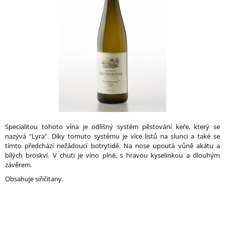
A
hvězdiček.
J
Í
T
?
HLEDAT
Specialitou tohoto vína je odlišný systém pěstování keře, který se
nazývá "Lyra". Díky tomuto systému je více listů na slunci a také se
tímto předchází nežádoucí botrytidě. Na nose upoutá vůně akátu a
bílých broskví. V chuti je víno plné, s hravou kyselinkou a dlouhým
D
závěrem.
O
P
Obsahuje siřičitany.
O
R
U
Č
U