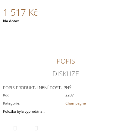
J
1 517 Kč
E
M
Měrná
Na dotaz
E
cena:
OTT
-
GRÜNER
VELTLINER
AM
POPIS
BERG
2024
MAGNUM
DISKUZE
1,5L
1
POPIS PRODUKTU NENÍ DOSTUPNÝ
099
Kč
Kód
2207
Kategorie
:
Champagne
Položka byla vyprodána…