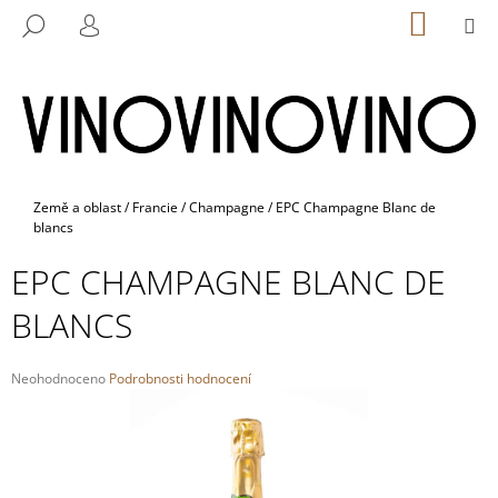
K
Přejít
NÁKUP
M
HLEDAT
na
KOŠÍK
O
PŘIHLÁŠENÍ
ZPĚT
ZPĚT
obsah
Š
Í
C
K
O
P
O
Domů
Země a oblast
/
Francie
/
Champagne
/
EPC Champagne Blanc de
blancs
T
Ř
EPC CHAMPAGNE BLANC DE
E
BLANCS
B
U
J
Průměrné
Neohodnoceno
Podrobnosti hodnocení
hodnocení
E
produktu
T
je
0,0
E
z
N
5