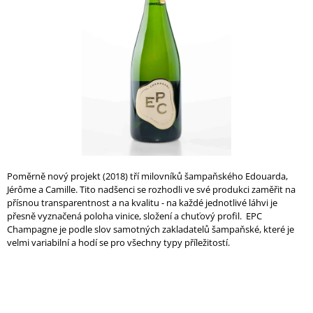
A
hvězdiček.
J
Í
T
?
HLEDAT
Poměrně nový projekt (2018) tří milovníků šampaňského
Edouarda,
Jérôme a Camille. Tito nadšenci se rozhodli ve své produkci zaměřit na
přísnou transparentnost a na kvalitu - na každé jednotlivé láhvi je
přesně vyznačená poloha vinice, složení a chuťový profil. EPC
D
Champagne je podle slov samotných zakladatelů šampaňské, které je
O
velmi variabilní a hodí se pro všechny typy příležitostí.
P
O
R
U
Č
U