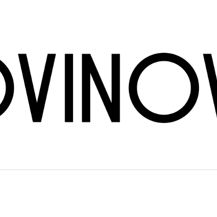
CO POTŘEBUJETE NAJÍT?
HLEDAT
DOPORUČUJEME
BRÜNDLMAYER - GRÜNER VELTLINER
INGRID GROISS