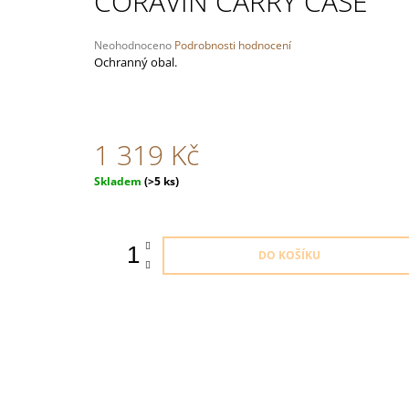
CORAVIN CARRY CASE
TROCKEN
348 Kč
Průměrné
Neohodnoceno
Podrobnosti hodnocení
hodnocení
Ochranný obal.
produktu
je
0,0
z
5
1 319 Kč
hvězdiček.
Měrná
Skladem
(>5 ks)
cena:
DO KOŠÍKU