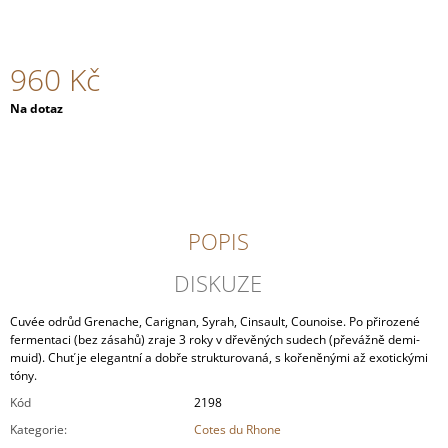
J
E
M
960 Kč
E
Měrná
Na dotaz
OTT
cena:
-
GRÜNER
VELTLINER
AM
BERG
2024
POPIS
MAGNUM
1,5L
DISKUZE
1
099
Kč
Cuvée odrůd Grenache, Carignan, Syrah, Cinsault, Counoise. Po přirozené
fermentaci (bez zásahů) zraje 3 roky v dřevěných sudech (převážně demi-
muid). Chuť je elegantní a dobře strukturovaná, s kořeněnými až exotickými
tóny.
Kód
2198
Kategorie
:
Cotes du Rhone