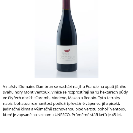
0,0
A
z
5
J
hvězdiček.
Í
T
?
HLEDAT
Vinařství Domaine Dambrun se nachází na jihu Francie na úpatí jižního
svahu hory Mont Ventoux. Vinice se rozprostírají na 13 hektarech půdy
D
ve čtyřech obcích: Caromb, Modene, Mazan a Bedoin. Tyto terroiry
O
nabízí bohatou rozmanitost podloží (převážně vápenec, jíl a písek),
P
jedinečné klima a výjimečně zachovanou biodiverzitu pohoří Ventoux,
O
které je zapsané na seznamu UNESCO. Průměrné stáří keřů je 45 let.
R
U
Č
U