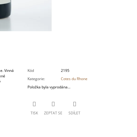
e. Vinná
Kód
2195
ené
Kategorie
:
Cotes du Rhone
ý
Položka byla vyprodána…
TISK
ZEPTAT SE
SDÍLET