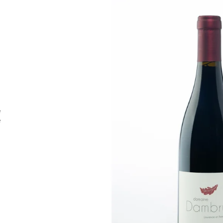
KAMPTAL TERRASSEN
362 Kč
487 Kč
ě
é