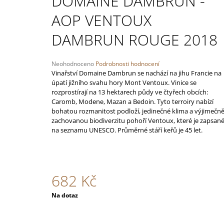
DOMAINE DAMBRUN -
TROCKEN
348 Kč
AOP VENTOUX
DAMBRUN ROUGE 2018
Průměrné
Neohodnoceno
Podrobnosti hodnocení
hodnocení
Vinařství Domaine Dambrun se nachází na jihu Francie na
produktu
úpatí jižního svahu hory Mont Ventoux. Vinice se
je
rozprostírají na 13 hektarech půdy ve čtyřech obcích:
0,0
Caromb, Modene, Mazan a Bedoin. Tyto terroiry nabízí
z
bohatou rozmanitost podloží, jedinečné klima a výjimečn
5
zachovanou biodiverzitu pohoří Ventoux, které je zapsan
hvězdiček.
na seznamu UNESCO. Průměrné stáří keřů je 45 let.
682 Kč
Měrná
Na dotaz
cena: