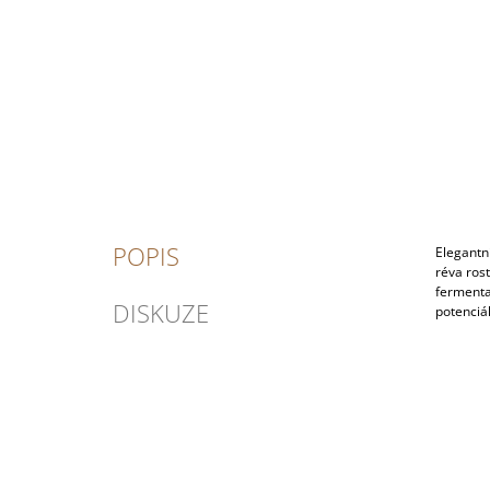
POPIS
Elegantn
réva ros
fermenta
DISKUZE
potenciál