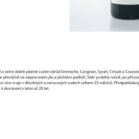
í a velmi dobře pitelné cuvée odrůd Grenache, Carignan, Syrah, Cinsalt a Counois
te převážně na vápencovém jílu a písčitém podloží. Sběr probíhá ručně, po příroz
ci víno zraje v dřevěných a nerezových sudech celkem 23 měsíců. Předpokládan
 k dozrávání v lahvi až 20 let.