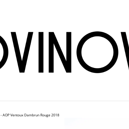
CO POTŘEBUJETE NAJÍT?
HLEDAT
DOPORUČUJEME
- AOP Ventoux Dambrun Rouge 2018
BRÜNDLMAYER - GRÜNER VELTLINER
INGRID GROISS