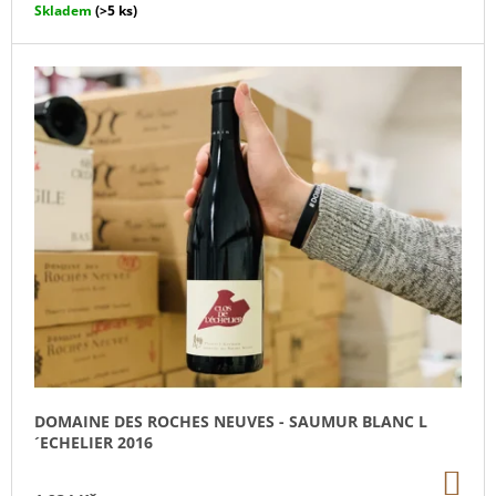
Skladem
(>5 ks)
J
E
M
E
JAK
VAŘÍME
U
MATĚJE
359
Kč
DOMAINE DES ROCHES NEUVES - SAUMUR BLANC L
´ECHELIER 2016
DO
KO