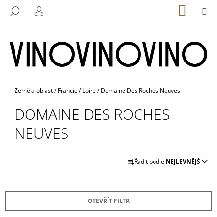
K
Přejít
NÁKUP
M
HLEDAT
na
KOŠÍK
O
PŘIHLÁŠENÍ
ZPĚT
ZPĚT
obsah
Š
Í
C
K
O
P
O
Domů
Země a oblast
/
Francie
/
Loire
/
Domaine Des Roches Neuves
T
DOMAINE DES ROCHES
Ř
E
NEUVES
B
U
Ř
Řadit podle:
NEJLEVNĚJŠÍ
J
A
E
Z
T
E
E
OTEVŘÍT FILTR
N
N