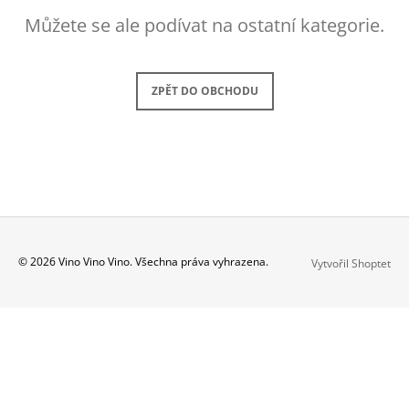
A
Můžete se ale podívat na ostatní kategorie.
J
Í
T
ZPĚT DO OBCHODU
?
HLEDAT
Z
© 2026 Vino Vino Vino. Všechna práva vyhrazena.
Vytvořil Shoptet
Á
D
O
P
P
A
O
T
R
U
Í
Č
U