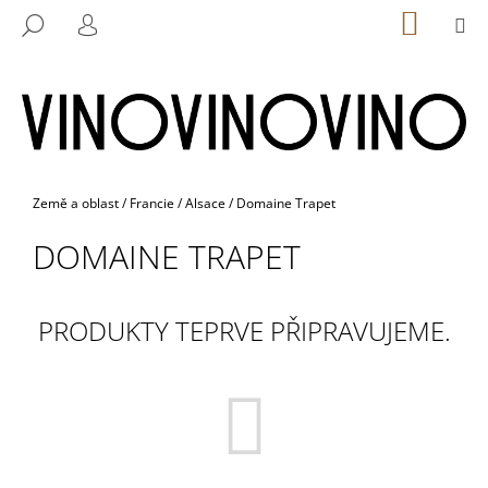
K
Přejít
NÁKUP
M
HLEDAT
na
KOŠÍK
O
PŘIHLÁŠENÍ
ZPĚT
ZPĚT
obsah
Š
Í
C
K
O
P
O
Domů
Země a oblast
/
Francie
/
Alsace
/
Domaine Trapet
T
DOMAINE TRAPET
Ř
E
B
PRODUKTY TEPRVE PŘIPRAVUJEME.
U
J
E
T
E
N