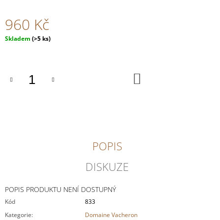
J
E
960 Kč
M
E
Měrná
Skladem
(>5 ks)
cena:
OTT
-
GRÜNER
DO
KOŠÍKU
VELTLINER
AM
BERG
501
Kč
POPIS
DISKUZE
POPIS PRODUKTU NENÍ DOSTUPNÝ
Kód
833
Kategorie
:
Domaine Vacheron