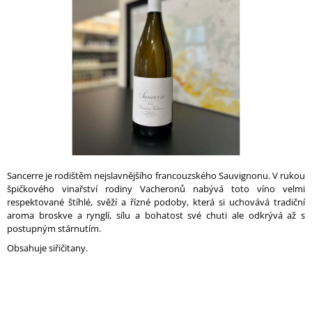
A
hvězdiček.
J
Í
T
?
HLEDAT
Sancerre je rodištěm nejslavnějšího francouzského Sauvignonu. V rukou
špičkového vinařství rodiny Vacheronů nabývá toto víno velmi
respektované štíhlé, svěží a řízné podoby, která si uchovává tradiční
aroma broskve a rynglí, sílu a bohatost své chuti ale odkrývá až s
D
postupným stárnutím.
O
P
Obsahuje siřičitany.
O
R
U
Č
U