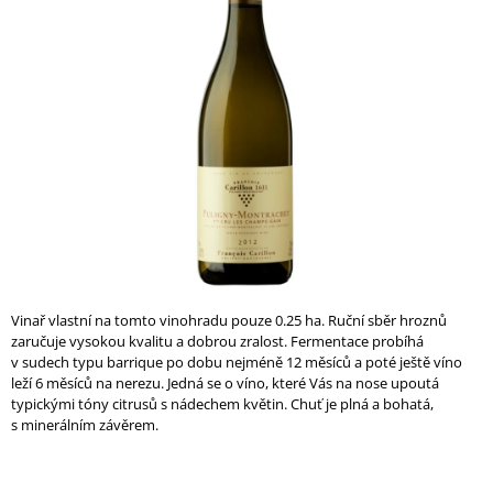
0,0
A
z
5
J
hvězdiček.
Í
T
?
HLEDAT
Vinař vlastní na tomto vinohradu pouze 0.25 ha. Ruční sběr hroznů
zaručuje vysokou kvalitu a dobrou zralost. Fermentace probíhá
D
v sudech typu barrique po dobu nejméně 12 měsíců a poté ještě víno
O
leží 6 měsíců na nerezu. Jedná se o víno, které Vás na nose upoutá
P
typickými tóny citrusů s nádechem květin. Chuť je plná a bohatá,
O
s minerálním závěrem.
R
U
Č
U