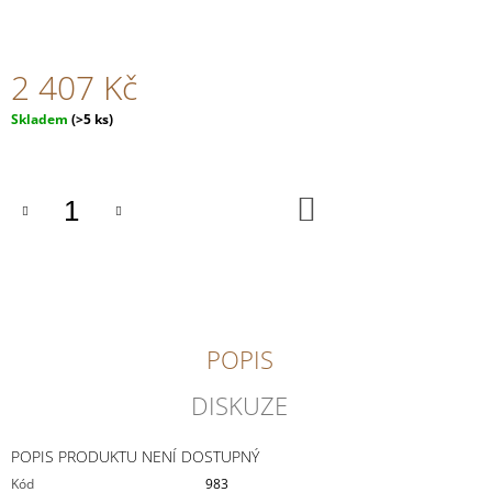
J
E
M
2 407 Kč
E
Měrná
Skladem
(>5 ks)
INGRID
cena:
GROISS
-
GRÜNER
DO
VELTLINER
KOŠÍKU
WEINVIERTEL
DAC
348
Kč
POPIS
DISKUZE
POPIS PRODUKTU NENÍ DOSTUPNÝ
Kód
983