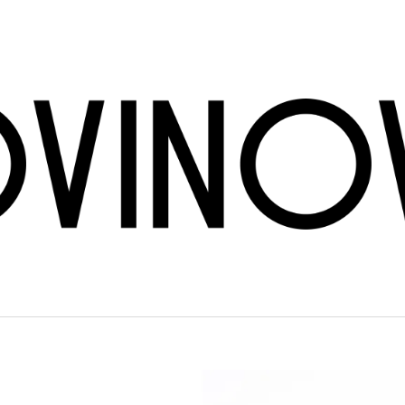
CO POTŘEBUJETE NAJÍT?
HLEDAT
DOPORUČUJEME
BRÜNDLMAYER - GRÜNER VELTLINER
INGRID GROISS