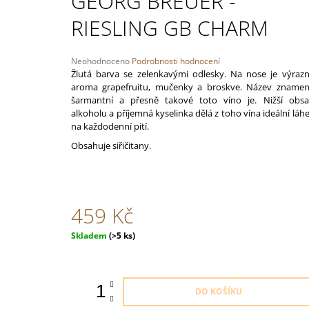
GEORG BREUER -
TROCKEN
348 Kč
RIESLING GB CHARM
Průměrné
Neohodnoceno
Podrobnosti hodnocení
hodnocení
Žlutá barva se zelenkavými odlesky. Na nose je výraz
produktu
aroma grapefruitu, mučenky a broskve. Název zname
je
šarmantní a přesně takové toto víno je. Nižší obs
0,0
alkoholu a příjemná kyselinka dělá z toho vína ideální láh
z
na každodenní pití.
5
Obsahuje siřičitany.
hvězdiček.
459 Kč
Měrná
Skladem
(>5 ks)
cena:
DO KOŠÍKU