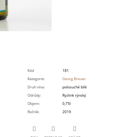
Kód
181
Kategorie
:
Georg Breuer
Druh vína
:
polosuché bílé
Odrůdy
:
Ryzlink rýnský
Objem
:
0,75l
Ročník
:
2019