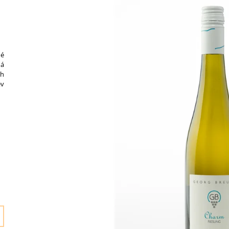
KAMPTAL TERRASSEN
362 Kč
487 Kč
né
ná
ah
ev