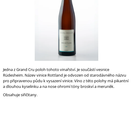
A
J
Í
T
?
HLEDAT
Jedna z Grand Cru poloh tohoto vinařství. Je součástí vesnice
Rüdesheim. Název vinice Rottland je odvozen od starodávného názvu
pro připravenou půdu k vysazení vinice. Víno z této polohy má pikantní
a dlouhou kyselinku a na nose ohromí tóny broskví a meruněk.
D
Obsahuje siřičitany.
O
P
O
R
U
Č
U