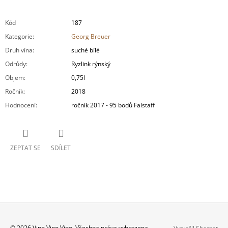
Kód
187
Kategorie
:
Georg Breuer
Druh vína
:
suché bílé
Odrůdy
:
Ryzlink rýnský
Objem
:
0,75l
Ročník
:
2018
Hodnocení
:
ročník 2017 - 95 bodů Falstaff
ZEPTAT SE
SDÍLET
© 2026 Vino Vino Vino. Všechna práva vyhrazena.