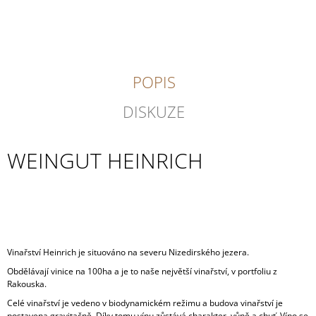
J
E
M
E
POPIS
FRÉDÉRIC
SAVART
L'OUVERTURE
DISKUZE
2
073
Kč
WEINGUT HEINRICH
Vinařství Heinrich je situováno na severu Nizedirského jezera.
Obdělávají vinice na 100ha a je to naše největší vinařství, v portfoliu z
Rakouska.
Celé vinařství je vedeno v biodynamickém režimu a budova vinařství je
postavena gravitačně. Díky tomu vínu zůstává charakter, vůně a chuť. Víno se