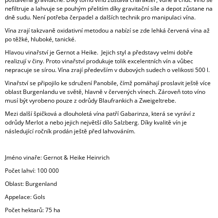
nefiltruje a lahvuje se pouhým přelitím díky gravitační síle a depot zůstane na
dně sudu. Není potřeba čerpadel a dalších technik pro manipulaci vína.
Vína zrají takzvaně oxidativní metodou a nabízí se zde lehká červená vína až
po těžké, hluboké, tanické.
Hlavou vinařství je Gernot a Heike. Jejich styl a představy velmi dobře
realizují v činy. Proto vinařství produkuje tolik excelentních vín a vůbec
nepracuje se sírou. Vína zrají především v dubových sudech o velikosti 500 l.
Vinařství se připojilo ke sdružení Panobile, čímž pomáhají proslavit ještě více
oblast Burgenlandu ve světě, hlavně v červených vínech. Zároveň toto víno
musí být vyrobeno pouze z odrůdy Blaufrankich a Zweigeltrebe.
Mezi další špičková a dlouholetá vína patří Gabarinza, která se vyráví z
odrůdy Merlot a nebo jejich největší dílo Salzberg. Díky kvalitě vín je
následující ročník prodán ještě před lahvováním.
Jméno vinaře: Gernot & Heike Heinrich
Počet lahví: 100 000
Oblast: Burgenland
Appelace: Gols
Počet hektarů: 75 ha