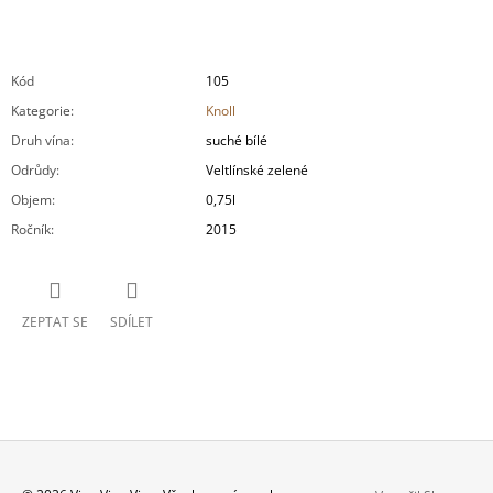
Kód
105
Kategorie
:
Knoll
Druh vína
:
suché bílé
Odrůdy
:
Veltlínské zelené
Objem
:
0,75l
Ročník
:
2015
ZEPTAT SE
SDÍLET