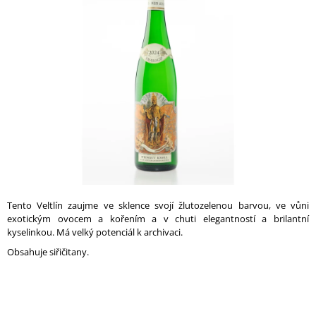
0,0
A
z
5
J
hvězdiček.
Í
T
?
HLEDAT
Tento Veltlín zaujme ve sklence svojí žlutozelenou barvou, ve vůni
exotickým ovocem a kořením a v chuti elegantností a brilantní
D
kyselinkou. Má velký potenciál k archivaci.
O
P
Obsahuje siřičitany.
O
R
U
Č
U