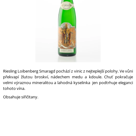
A
J
Í
T
?
HLEDAT
Riesling Loibenberg Smaragd pochází z vinic z nejteplejší polohy. Ve vůni
překvapí žlutou broskví, nádechem medu a kdoule. Chuť pokračuje
velmi výraznou mineralitou a lahodná kyselinka jen podtrhuje eleganci
tohoto vína.
D
Obsahuje siřičitany.
O
P
O
R
U
Č
U