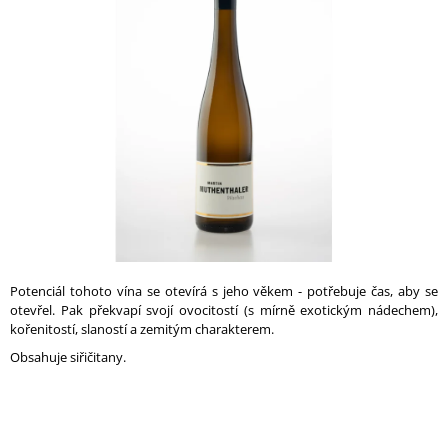
0,0
A
z
5
J
hvězdiček.
Í
T
?
HLEDAT
Potenciál tohoto vína se otevírá s jeho věkem - potřebuje čas, aby se
otevřel. Pak překvapí svojí ovocitostí (s mírně exotickým nádechem),
D
kořenitostí, slaností a zemitým charakterem.
O
P
Obsahuje siřičitany.
O
R
U
Č
U