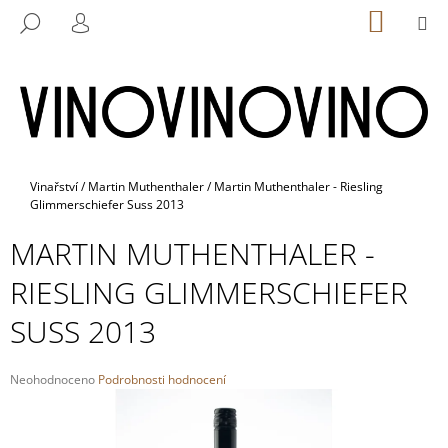
K
Přejít
NÁKUP
M
HLEDAT
na
KOŠÍK
O
PŘIHLÁŠENÍ
ZPĚT
ZPĚT
obsah
Š
Í
C
K
O
P
O
Domů
Vinařství
/
Martin Muthenthaler
/
Martin Muthenthaler - Riesling
Glimmerschiefer Suss 2013
T
Ř
MARTIN MUTHENTHALER -
E
RIESLING GLIMMERSCHIEFER
B
U
SUSS 2013
J
E
Průměrné
Neohodnoceno
Podrobnosti hodnocení
T
hodnocení
E
produktu
je
N