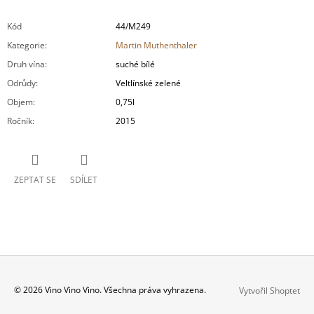
Kód
44/M249
Kategorie
:
Martin Muthenthaler
Druh vína
:
suché bílé
Odrůdy
:
Veltlínské zelené
Objem
:
0,75l
Ročník
:
2015
ZEPTAT SE
SDÍLET
Z
© 2026 Vino Vino Vino. Všechna práva vyhrazena.
Vytvořil Shoptet
Á