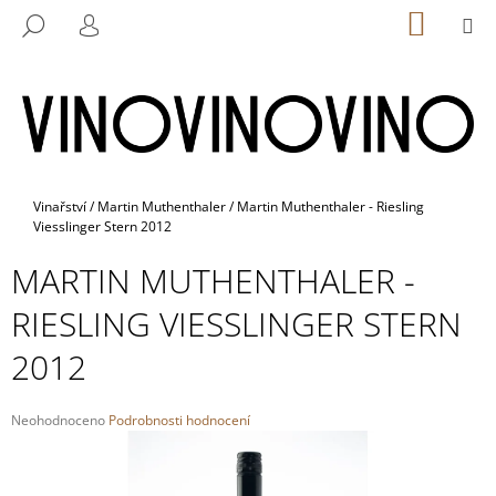
K
Přejít
NÁKUP
M
HLEDAT
na
KOŠÍK
O
PŘIHLÁŠENÍ
ZPĚT
ZPĚT
obsah
Š
Í
C
K
O
P
O
Domů
Vinařství
/
Martin Muthenthaler
/
Martin Muthenthaler - Riesling
Viesslinger Stern 2012
T
Ř
MARTIN MUTHENTHALER -
E
RIESLING VIESSLINGER STERN
B
U
2012
J
E
Průměrné
Neohodnoceno
Podrobnosti hodnocení
T
hodnocení
E
produktu
je
N