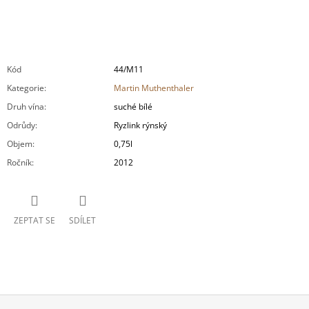
Kód
44/M11
Kategorie
:
Martin Muthenthaler
Druh vína
:
suché bílé
Odrůdy
:
Ryzlink rýnský
Objem
:
0,75l
Ročník
:
2012
ZEPTAT SE
SDÍLET