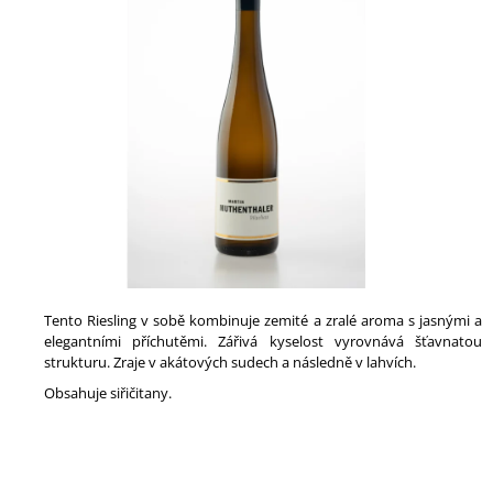
0,0
A
z
5
J
hvězdiček.
Í
T
?
HLEDAT
Tento Riesling v sobě kombinuje zemité a zralé aroma s jasnými a
elegantními příchutěmi. Zářivá kyselost vyrovnává šťavnatou
D
strukturu. Zraje v akátových sudech a následně v lahvích.
O
P
Obsahuje siřičitany.
O
R
U
Č
U