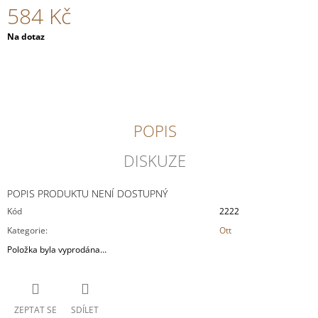
584 Kč
J
E
Měrná
Na dotaz
M
cena:
E
JAK
VAŘÍME
U
MATĚJE
POPIS
359
Kč
DISKUZE
POPIS PRODUKTU NENÍ DOSTUPNÝ
Kód
2222
Kategorie
:
Ott
Položka byla vyprodána…
ZEPTAT SE
SDÍLET