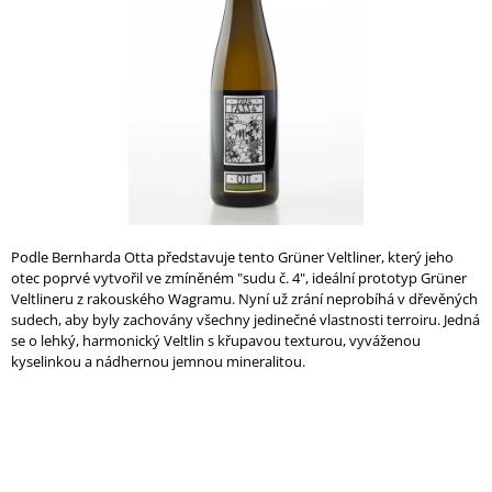
A
J
Í
T
?
HLEDAT
Podle Bernharda Otta představuje tento Grüner Veltliner, který jeho
otec poprvé vytvořil ve zmíněném "sudu č. 4", ideální prototyp Grüner
Veltlineru z rakouského Wagramu. Nyní už zrání neprobíhá v dřevěných
sudech, aby byly zachovány všechny jedinečné vlastnosti terroiru. Jedná
se o lehký, harmonický Veltlin s křupavou texturou, vyváženou
D
kyselinkou a nádhernou jemnou mineralitou.
O
P
O
R
U
Č
U