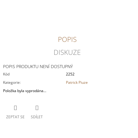
cena:
J
E
M
E
WITTMANN
POPIS
-
RIESLING
DISKUZE
"100
HÜGEL"
TROCKEN
POPIS PRODUKTU NENÍ DOSTUPNÝ
348
Kód
2252
Kč
Kategorie
:
Patrick Piuze
Položka byla vyprodána…
ZEPTAT SE
SDÍLET