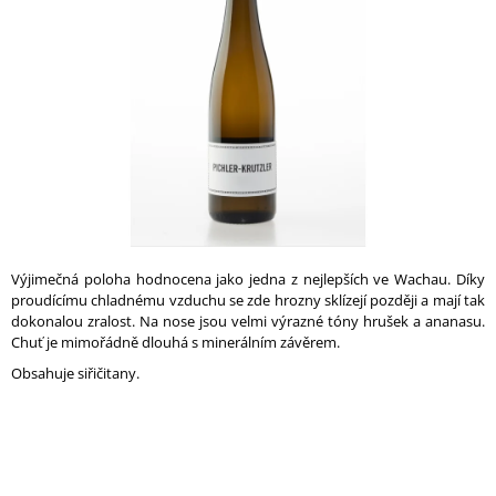
A
hvězdiček.
J
Í
T
?
HLEDAT
Výjimečná poloha hodnocena jako jedna z nejlepších ve Wachau. Díky
proudícímu chladnému vzduchu se zde hrozny sklízejí později a mají tak
dokonalou zralost. Na nose jsou velmi výrazné tóny hrušek a ananasu.
Chuť je mimořádně dlouhá s minerálním závěrem.
D
O
Obsahuje siřičitany.
P
O
R
U
Č
U