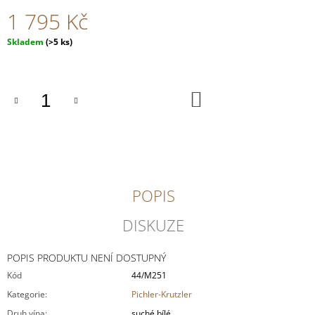
J
1 795 Kč
E
M
Měrná
Skladem
(>5 ks)
E
cena:
JAK
VAŘÍME
DO
KOŠÍKU
U
MATĚJE
359
Kč
POPIS
DISKUZE
POPIS PRODUKTU NENÍ DOSTUPNÝ
Kód
44/M251
Kategorie
:
Pichler-Krutzler
Druh vína
:
suché bílé