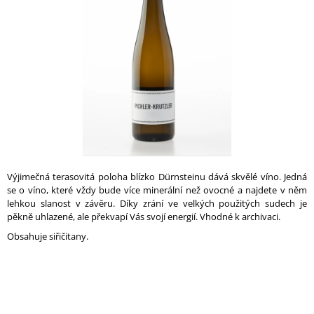
A
hvězdiček.
J
Í
T
?
HLEDAT
Výjimečná terasovitá poloha blízko Dürnsteinu dává skvělé víno. Jedná
se o víno, které vždy bude více minerální než ovocné a najdete v něm
lehkou slanost v závěru. Díky zrání ve velkých použitých sudech je
pěkně uhlazené, ale překvapí Vás svojí energií. Vhodné k archivaci.
D
O
Obsahuje siřičitany.
P
O
R
U
Č
U