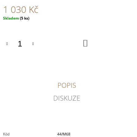
J
1 030 Kč
E
M
Měrná
Skladem
(5 ks)
E
cena:
INGRID
GROISS
DO
KOŠÍKU
-
HASENHAIDE
ROSÉ
362
Kč
POPIS
DISKUZE
Kód
44/M68