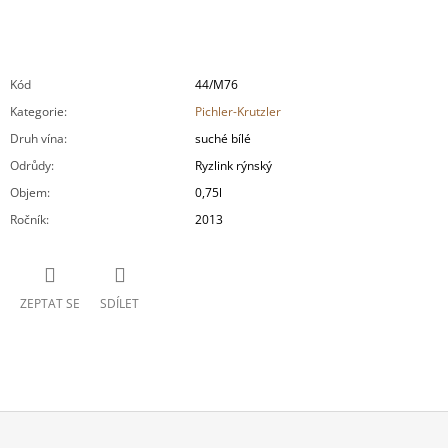
Kód
44/M76
Kategorie
:
Pichler-Krutzler
Druh vína
:
suché bílé
Odrůdy
:
Ryzlink rýnský
Objem
:
0,75l
Ročník
:
2013
ZEPTAT SE
SDÍLET