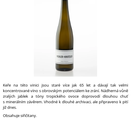
0,0
A
z
5
J
hvězdiček.
Í
T
?
HLEDAT
Keře na této vinici jsou staré více jak 65 let a dávají tak velmi
koncentrované víno s obrovským potenciálem ke zrání. Nádherná vůně
D
zralých jablek a tóny tropického ovoce doprovodí dlouhou chuť
O
s minerálním závěrem. Vhodné k dlouhé archivaci, ale připraveno k pití
P
již dnes.
O
R
Obsahuje siřičitany.
U
Č
U