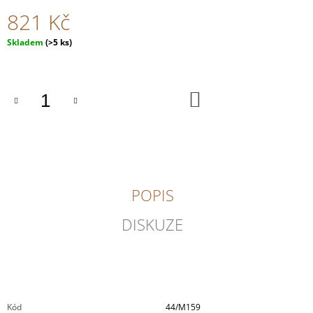
J
821 Kč
E
M
Měrná
Skladem
(>5 ks)
E
cena:
JAK
VAŘÍME
DO
KOŠÍKU
U
MATĚJE
359
Kč
POPIS
DISKUZE
Kód
44/M159