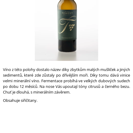
A
J
Í
T
?
HLEDAT
Víno z této polohy dostalo název díky zbytkům malých mušliček a jiných
sedimentů, které zde zůstaly po dřívějším moři. Díky tomu dává vinice
velmi minerální víno. Fermentace probíhá ve velkých dubových sudech
po dobu 12 měsíců. Na nose Vás upoutají tóny citrusů a černého bezu.
Chuť je dlouhá, s minerálním závěrem.
D
O
Obsahuje siřičitany.
P
O
R
U
Č
U