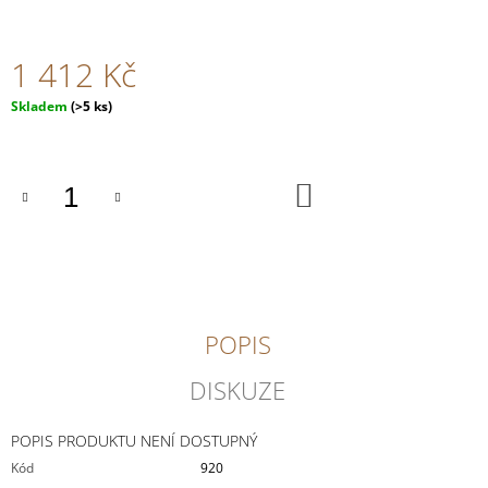
J
E
M
1 412 Kč
E
Měrná
Skladem
(>5 ks)
cena:
FRÉDÉRIC
SAVART
L'OUVERTURE
DO
2
KOŠÍKU
073
Kč
POPIS
DISKUZE
POPIS PRODUKTU NENÍ DOSTUPNÝ
Kód
920