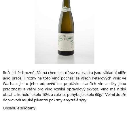
A
hvězdiček.
J
Í
T
?
HLEDAT
Ruční sběr hroznů, žádná chemie a důraz na kvalitu jsou základní pilíře
jeho práce. Hrozny na toto víno pochází ze všech Peterových vinic ve
Wachau. Je to jeho odpověď na poptávku sladších vín a díky jeho
preciznosti a vášni pro víno vzniká opravdový skvost. Víno má nízký
D
obsah alkoholu, okolo 10%, a cukr se pohybuje okolo 60g/l. Velmi dobře
O
doprovodí asijské pikantní pokrmy a vyzrálé sýry.
P
O
Obsahuje siřičitany.
R
U
Č
U