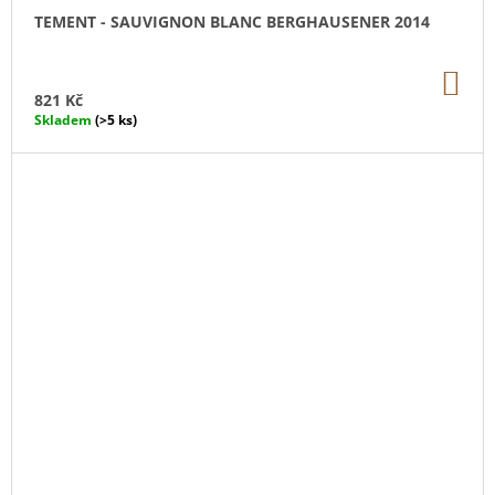
TEMENT - SAUVIGNON BLANC BERGHAUSENER 2014
DO
KO
821 Kč
Skladem
(>5 ks)