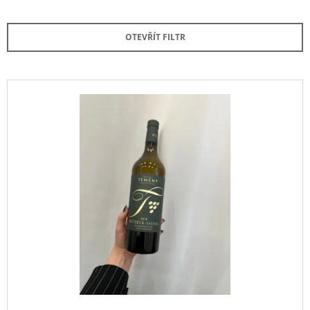
Z
A
E
J
OTEVŘÍT FILTR
N
Í
Í
T
P
V
?
R
Ý
O
P
D
I
U
S
HLEDAT
K
P
T
R
Ů
O
D
D
O
P
U
O
K
R
T
U
Č
Ů
U