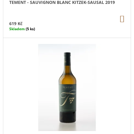
TEMENT - SAUVIGNON BLANC KITZEK-SAUSAL 2019
J
E
M
DO
KO
E
619 Kč
Skladem
(5 ks)
INGRID
GROISS
-
HASENHAIDE
ROSÉ
362
Kč