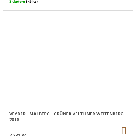
Skladem
(>5 ks)
VEYDER - MALBERG - GRÜNER VELTLINER WEITENBERG
2016
DO
KO
2 331 Kč