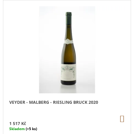
J
E
M
E
ÖKONOMIERAT
REBHOLZ
RIESLING
GG
KASTANIENBUSCH
2022
2
630
Kč
VEYDER - MALBERG - RIESLING BRUCK 2020
DO
KO
1 517 Kč
Skladem
(>5 ks)