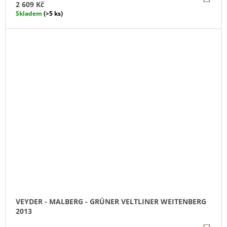
KO
2 609 Kč
Skladem
(>5 ks)
VEYDER - MALBERG - GRÜNER VELTLINER WEITENBERG
2013