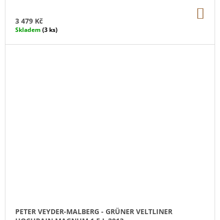
DO
KO
3 479 Kč
Skladem
(3 ks)
PETER VEYDER-MALBERG - GRÜNER VELTLINER