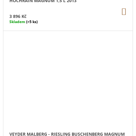
HOCHRAIN MAGNUM 1,5 L 2013
DO
KO
3 896 Kč
Skladem
(>5 ks)
VEYDER MALBERG - RIESLING BUSCHENBERG MAGNUM