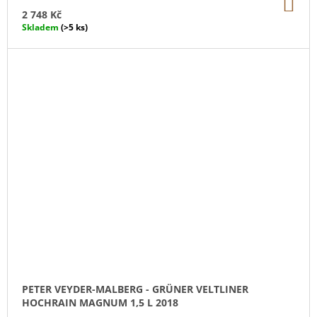
DO
KO
2 748 Kč
Skladem
(>5 ks)
PETER VEYDER-MALBERG - GRÜNER VELTLINER
HOCHRAIN MAGNUM 1,5 L 2018