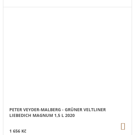
PETER VEYDER-MALBERG - GRÜNER VELTLINER
LIEBEDICH MAGNUM 1,5 L 2020
DO
KO
1 656 Kč