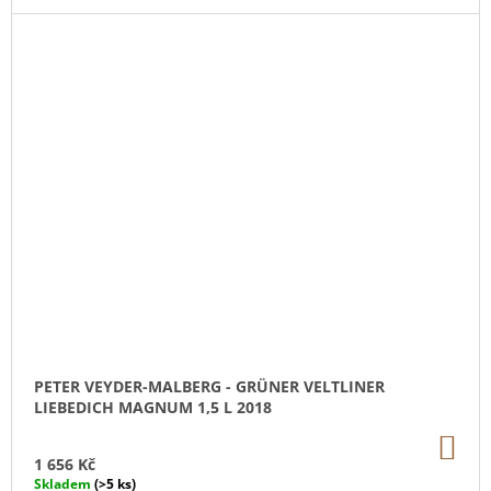
PETER VEYDER-MALBERG - GRÜNER VELTLINER
LIEBEDICH MAGNUM 1,5 L 2018
DO
KO
1 656 Kč
Skladem
(>5 ks)