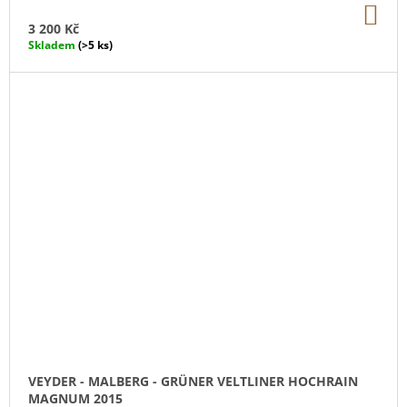
DO
KO
3 200 Kč
Skladem
(>5 ks)
VEYDER - MALBERG - GRÜNER VELTLINER HOCHRAIN
MAGNUM 2015